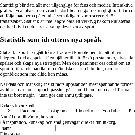
Samtidigt blir data allt mer tillgängliga för fans och medier. Interaktiva
grafer, liveanalyser och visuella dashboards gör det möjligt för tittarna
att följa matcherna på en nivå som tidigare var reserverad för
tränarstaber. Statistik är inte längre bara ett verktyg bakom kulisserna –
det har blivit en del av själva upplevelsen av sport.
Statistik som idrottens nya språk
Statistik i sport har gått från att vara ett komplement till att bli en
integrerad del av spelet. Den hjälper till att förstå prestationer, utveckla
spelare och skapa nya strategier. Men den påminner oss också om att
sport fortfarande handlar om människor – om intuition, mod och
ögonblick som inte alltid kan mätas.
När data och mänsklig insikt möts uppstår den mest spännande formen
av idrott: där kunskap och passion går hand i hand, och där siffrorna
inte tar bort magin – utan gör den ännu tydligare.
Dela och var snäll
X
Facebook
Instagram
LinkedIn
YouTube
Pin
Anmäl dig till vårt nyhetsbrev
Få inspiration, kunskap och små genvägar direkt i din inkorg.
Din e-post