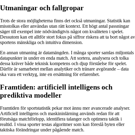
Utmaningar och fallgropar
Trots de stora möjligheterna finns det också utmaningar. Statistik kan
misstolkas eller användas utan rätt kontext. Ett högt antal passningar
säger till exempel inte nödvändigtvis något om kvaliteten i spelet.
Dessutom kan ett alltför stort fokus på siffror riskera att ta bort något av
sportens mänskliga och intuitiva dimension.
En annan utmaning är datamängden. I många sporter samlas miljontals
datapunkter in under en enda match. Att sortera, analysera och tolka
dessa kräver både teknisk kompetens och djup förståelse för spelet.
Därför är samarbetet mellan analytiker och tränare avgörande – data
ska vara ett verktyg, inte en ersättning för erfarenhet.
Framtiden: artificiell intelligens och
prediktiva modeller
Framtiden för sportstatistik pekar mot ännu mer avancerade analyser.
Artificiell intelligens och maskininlärning används redan för att
förutsäga matchförlopp, identifiera talanger och optimera taktik i
realtid. I vissa sporter testas algoritmer som kan föreslå byten eller
taktiska förändringar under pågående match.