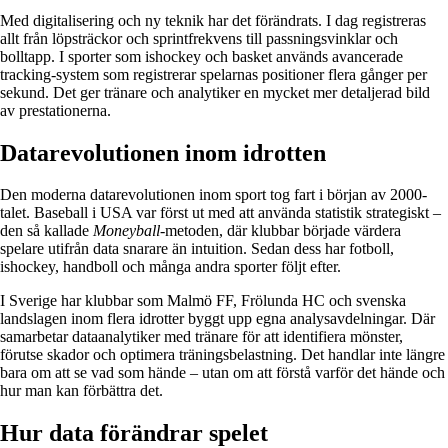
Med digitalisering och ny teknik har det förändrats. I dag registreras
allt från löpsträckor och sprintfrekvens till passningsvinklar och
bolltapp. I sporter som ishockey och basket används avancerade
tracking-system som registrerar spelarnas positioner flera gånger per
sekund. Det ger tränare och analytiker en mycket mer detaljerad bild
av prestationerna.
Datarevolutionen inom idrotten
Den moderna datarevolutionen inom sport tog fart i början av 2000-
talet. Baseball i USA var först ut med att använda statistik strategiskt –
den så kallade
Moneyball
-metoden, där klubbar började värdera
spelare utifrån data snarare än intuition. Sedan dess har fotboll,
ishockey, handboll och många andra sporter följt efter.
I Sverige har klubbar som Malmö FF, Frölunda HC och svenska
landslagen inom flera idrotter byggt upp egna analysavdelningar. Där
samarbetar dataanalytiker med tränare för att identifiera mönster,
förutse skador och optimera träningsbelastning. Det handlar inte längre
bara om att se vad som hände – utan om att förstå varför det hände och
hur man kan förbättra det.
Hur data förändrar spelet