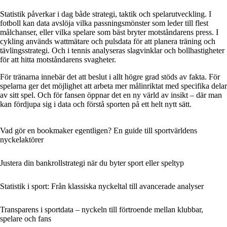
Statistik påverkar i dag både strategi, taktik och spelarutveckling. I
fotboll kan data avslöja vilka passningsmönster som leder till flest
målchanser, eller vilka spelare som bäst bryter motståndarens press. I
cykling används wattmätare och pulsdata för att planera träning och
tävlingsstrategi. Och i tennis analyseras slagvinklar och bollhastigheter
för att hitta motståndarens svagheter.
För tränarna innebär det att beslut i allt högre grad stöds av fakta. För
spelarna ger det möjlighet att arbeta mer målinriktat med specifika delar
av sitt spel. Och för fansen öppnar det en ny värld av insikt – där man
kan fördjupa sig i data och förstå sporten på ett helt nytt sätt.
Vad gör en bookmaker egentligen? En guide till sportvärldens
nyckelaktörer
Justera din bankrollstrategi när du byter sport eller speltyp
Statistik i sport: Från klassiska nyckeltal till avancerade analyser
Transparens i sportdata – nyckeln till förtroende mellan klubbar,
spelare och fans