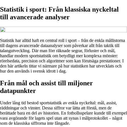
Statistik i sport: Från klassiska nyckeltal
till avancerade analyser
Statistik har alltid haft en central roll i sport – från de enkla mållistorna
till dagens avancerade dataanalyser som påverkar allt från taktik till
talangutveckling. Där man förr räknade segrar, förluster och mål,
handlar modern sportstatistik om betydligt mer komplexa mönster:
rörelsedata, precision och algoritmer som kan förutsäga prestationer. I
den här artikeln tittar vi närmare på hur statistiken har utvecklats och
hur den används i svensk idrott i dag.
Från mål och assist till miljoner
datapunkter
Under lång tid bestod sportstatistik av enkla nyckeltal: mål, assist,
räddningar och vinster. Dessa siffror var lätta att förstå, men de
berättade bara en del av historien. En fotbollsspelare kunde till exempel
vara avgörande för lagets spel utan att synas i målprotokollet – något
som de klassiska siffrorna inte fångade.