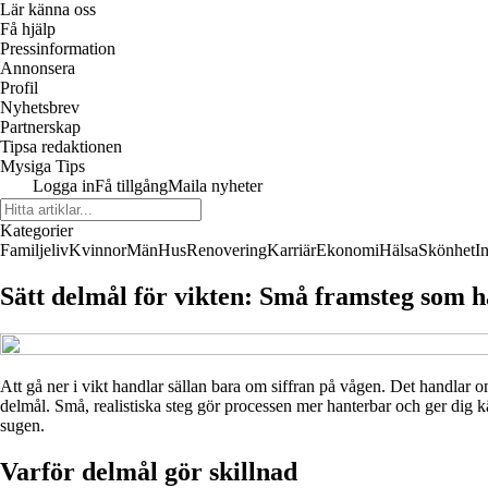
Lär känna oss
Få hjälp
Pressinformation
Annonsera
Profil
Nyhetsbrev
Partnerskap
Tipsa redaktionen
Mysiga Tips
Logga in
Få tillgång
Maila nyheter
Kategorier
Familjeliv
Kvinnor
Män
Hus
Renovering
Karriär
Ekonomi
Hälsa
Skönhet
I
Sätt delmål för vikten: Små framsteg som h
Att gå ner i vikt handlar sällan bara om siffran på vågen. Det handlar om 
delmål. Små, realistiska steg gör processen mer hanterbar och ger dig k
sugen.
Varför delmål gör skillnad