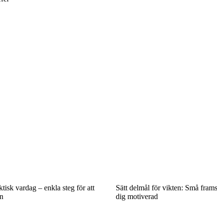
tisk vardag – enkla steg för att
Sätt delmål för vikten: Små fram
n
dig motiverad