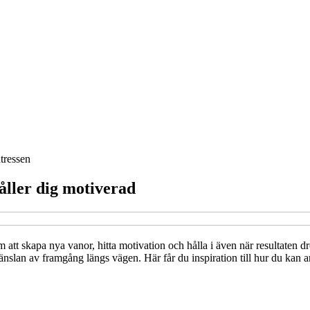
ntressen
åller dig motiverad
att skapa nya vanor, hitta motivation och hålla i även när resultaten dröj
änslan av framgång längs vägen. Här får du inspiration till hur du kan a