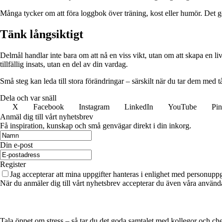
Många tycker om att föra loggbok över träning, kost eller humör. Det g
Tänk långsiktigt
Delmål handlar inte bara om att nå en viss vikt, utan om att skapa en livs
tillfällig insats, utan en del av din vardag.
Små steg kan leda till stora förändringar – särskilt när du tar dem med tål
Dela och var snäll
X
Facebook
Instagram
LinkedIn
YouTube
Pin
Anmäl dig till vårt nyhetsbrev
Få inspiration, kunskap och små genvägar direkt i din inkorg.
Din e-post
Register
Jag accepterar att mina uppgifter hanteras i enlighet med personuppg
När du anmäler dig till vårt nyhetsbrev accepterar du även våra använda
Tala öppet om stress – så tar du det goda samtalet med kollegor och ch