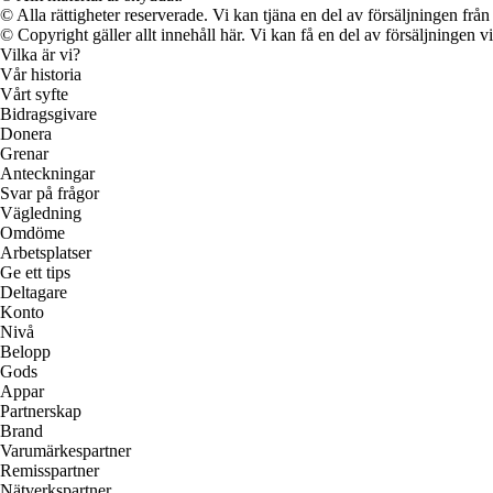
© Alla rättigheter reserverade. Vi kan tjäna en del av försäljningen frå
© Copyright gäller allt innehåll här. Vi kan få en del av försäljningen v
Vilka är vi?
Vår historia
Vårt syfte
Bidragsgivare
Donera
Grenar
Anteckningar
Svar på frågor
Vägledning
Omdöme
Arbetsplatser
Ge ett tips
Deltagare
Konto
Nivå
Belopp
Gods
Appar
Partnerskap
Brand
Varumärkespartner
Remisspartner
Nätverkspartner