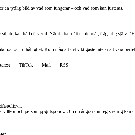
er en tydlig bild av vad som fungerar – och vad som kan justeras.
stil du kan hålla fast vid. När du har nått ett delmål, fråga dig själv: “
amod och uthållighet. Kom ihåg att det viktigaste inte är att vara perfekt, 
terest
TikTok
Mail
RSS
iftspolicyn.
rvillkor och personuppgiftspolicy. Om du ångrar din registrering kan du
efer