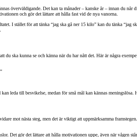
t kännas överväldigande. Det kan ta månader – kanske år – innan du når d
tivationen och gör det lättare att hålla fast vid de nya vanorna.
atet. I stället för att tänka “jag ska gå ner 15 kilo” kan du tänka “jag s
.
 att du ska kunna se och känna när du har nått det. Här är några exempe
.”
l kan leda till besvikelse, medan för små mål kan kännas meningslösa. H
usa vidare mot nästa steg, men det är viktigt att uppmärksamma framsteg
lor. Det gör det lättare att hålla motivationen uppe, även när vågen står s