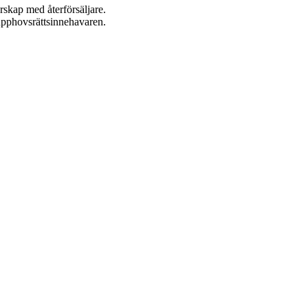
rskap med återförsäljare.
n upphovsrättsinnehavaren.