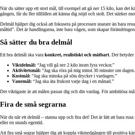
När du sätter upp ett stort mål, till exempel att gå ner 15 kilo, kan de
gången, får du fler tillfällen att känna dig nöjd och stolt. Det stärker mo
Delmål hjälper dig också att fokusera på processen snarare än bara result
måltid”. Det är handlingarna, inte bara vågen, som skapar förändringen
Så sätter du bra delmål
Ett bra delmål ska vara
konkret, realistiskt och mätbart
. Det betyder
Viktdelmål:
“Jag vill gå ner 2 kilo inom fyra veckor.”
Aktivitetsmål:
“Jag ska röra på mig minst 30 minuter om dagen
Kostmål:
“Jag ska minska på söta drycker i vardagen.”
Vanemål:
“Jag ska äta frukost varje dag i en månad.”
Det viktigaste är att målen passar dig och din vardag. För ambitiösa må
Fira de små segrarna
När du når ett delmål – stanna upp och fira det! Det är lätt att bara r
eller en stunds egentid.
Att fira små segrar hjälper dig att koppla viktnedgången till positiva käns