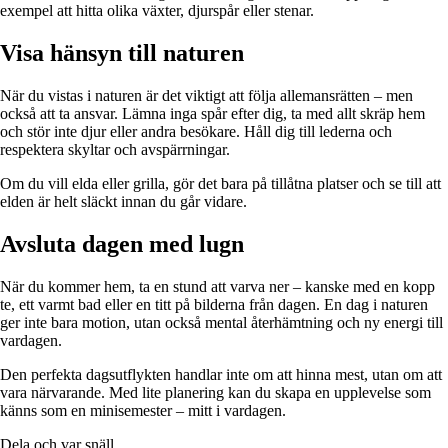
exempel att hitta olika växter, djurspår eller stenar.
Visa hänsyn till naturen
När du vistas i naturen är det viktigt att följa allemansrätten – men
också att ta ansvar. Lämna inga spår efter dig, ta med allt skräp hem
och stör inte djur eller andra besökare. Håll dig till lederna och
respektera skyltar och avspärrningar.
Om du vill elda eller grilla, gör det bara på tillåtna platser och se till att
elden är helt släckt innan du går vidare.
Avsluta dagen med lugn
När du kommer hem, ta en stund att varva ner – kanske med en kopp
te, ett varmt bad eller en titt på bilderna från dagen. En dag i naturen
ger inte bara motion, utan också mental återhämtning och ny energi till
vardagen.
Den perfekta dagsutflykten handlar inte om att hinna mest, utan om att
vara närvarande. Med lite planering kan du skapa en upplevelse som
känns som en minisemester – mitt i vardagen.
Dela och var snäll