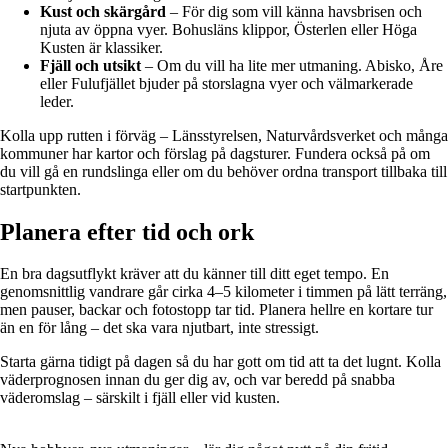
Kust och skärgård
– För dig som vill känna havsbrisen och
njuta av öppna vyer. Bohusläns klippor, Österlen eller Höga
Kusten är klassiker.
Fjäll och utsikt
– Om du vill ha lite mer utmaning. Abisko, Åre
eller Fulufjället bjuder på storslagna vyer och välmarkerade
leder.
Kolla upp rutten i förväg – Länsstyrelsen, Naturvårdsverket och många
kommuner har kartor och förslag på dagsturer. Fundera också på om
du vill gå en rundslinga eller om du behöver ordna transport tillbaka till
startpunkten.
Planera efter tid och ork
En bra dagsutflykt kräver att du känner till ditt eget tempo. En
genomsnittlig vandrare går cirka 4–5 kilometer i timmen på lätt terräng,
men pauser, backar och fotostopp tar tid. Planera hellre en kortare tur
än en för lång – det ska vara njutbart, inte stressigt.
Starta gärna tidigt på dagen så du har gott om tid att ta det lugnt. Kolla
väderprognosen innan du ger dig av, och var beredd på snabba
väderomslag – särskilt i fjäll eller vid kusten.