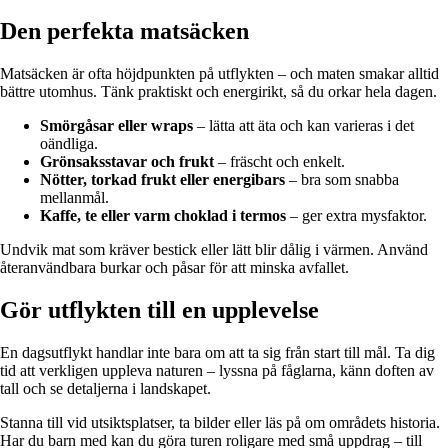
Den perfekta matsäcken
Matsäcken är ofta höjdpunkten på utflykten – och maten smakar alltid
bättre utomhus. Tänk praktiskt och energirikt, så du orkar hela dagen.
Smörgåsar eller wraps
– lätta att äta och kan varieras i det
oändliga.
Grönsaksstavar och frukt
– fräscht och enkelt.
Nötter, torkad frukt eller energibars
– bra som snabba
mellanmål.
Kaffe, te eller varm choklad i termos
– ger extra mysfaktor.
Undvik mat som kräver bestick eller lätt blir dålig i värmen. Använd
återanvändbara burkar och påsar för att minska avfallet.
Gör utflykten till en upplevelse
En dagsutflykt handlar inte bara om att ta sig från start till mål. Ta dig
tid att verkligen uppleva naturen – lyssna på fåglarna, känn doften av
tall och se detaljerna i landskapet.
Stanna till vid utsiktsplatser, ta bilder eller läs på om områdets historia.
Har du barn med kan du göra turen roligare med små uppdrag – till