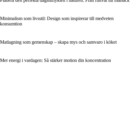
Planera den perfekta dagsutflykten i naturen: Från ruttval till matsäck
Minimalism som livsstil: Design som inspirerar till medveten
konsumtion
Matlagning som gemenskap – skapa mys och samvaro i köket
Mer energi i vardagen: Så stärker motion din koncentration