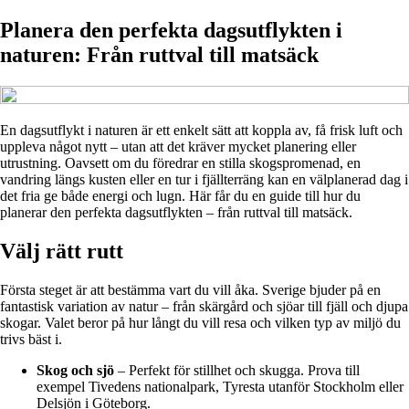
Planera den perfekta dagsutflykten i
naturen: Från ruttval till matsäck
En dagsutflykt i naturen är ett enkelt sätt att koppla av, få frisk luft och
uppleva något nytt – utan att det kräver mycket planering eller
utrustning. Oavsett om du föredrar en stilla skogspromenad, en
vandring längs kusten eller en tur i fjällterräng kan en välplanerad dag i
det fria ge både energi och lugn. Här får du en guide till hur du
planerar den perfekta dagsutflykten – från ruttval till matsäck.
Välj rätt rutt
Första steget är att bestämma vart du vill åka. Sverige bjuder på en
fantastisk variation av natur – från skärgård och sjöar till fjäll och djupa
skogar. Valet beror på hur långt du vill resa och vilken typ av miljö du
trivs bäst i.
Skog och sjö
– Perfekt för stillhet och skugga. Prova till
exempel Tivedens nationalpark, Tyresta utanför Stockholm eller
Delsjön i Göteborg.