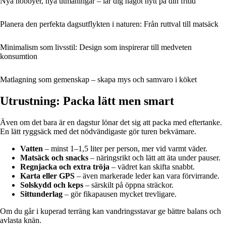
Nya hobbyer, nya utmaningar – lär dig något nytt på din fritid
Planera den perfekta dagsutflykten i naturen: Från ruttval till matsäck
Minimalism som livsstil: Design som inspirerar till medveten
konsumtion
Matlagning som gemenskap – skapa mys och samvaro i köket
Utrustning: Packa lätt men smart
Även om det bara är en dagstur lönar det sig att packa med eftertanke.
En lätt ryggsäck med det nödvändigaste gör turen bekvämare.
Vatten
– minst 1–1,5 liter per person, mer vid varmt väder.
Matsäck och snacks
– näringsrikt och lätt att äta under pauser.
Regnjacka och extra tröja
– vädret kan skifta snabbt.
Karta eller GPS
– även markerade leder kan vara förvirrande.
Solskydd och keps
– särskilt på öppna sträckor.
Sittunderlag
– gör fikapausen mycket trevligare.
Om du går i kuperad terräng kan vandringsstavar ge bättre balans och
avlasta knän.