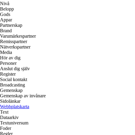
Nivå
Belopp
Gods
Appar
Partnerskap
Brand
Varumärkespartner
Remisspartner
Nätverkspartner
Media
Hör av dig
Personer
Anslut dig själv
Register
Social kontakt
Broadcasting
Gemenskap
Gemenskap av invånare
Sidolänkar
Webbplatskarta
Text
Dataarkiv
Textuniversum
Foder
Regler