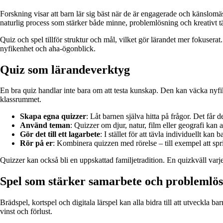
Forskning visar att barn lär sig bäst när de är engagerade och känslomä
naturlig process som stärker både minne, problemlösning och kreativt 
Quiz och spel tillför struktur och mål, vilket gör lärandet mer fokusera
nyfikenhet och aha-ögonblick.
Quiz som lärandeverktyg
En bra quiz handlar inte bara om att testa kunskap. Den kan väcka nyfik
klassrummet.
Skapa egna quizzer
: Låt barnen själva hitta på frågor. Det får 
Använd teman
: Quizzer om djur, natur, film eller geografi kan 
Gör det till ett lagarbete
: I stället för att tävla individuellt 
Rör på er
: Kombinera quizzen med rörelse – till exempel att sprin
Quizzer kan också bli en uppskattad familjetradition. En quizkväll varje 
Spel som stärker samarbete och problemlö
Brädspel, kortspel och digitala lärspel kan alla bidra till att utveckla ba
vinst och förlust.