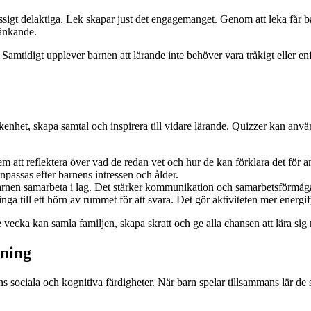
ssigt delaktiga. Lek skapar just det engagemanget. Genom att leka får b
tänkande.
t. Samtidigt upplever barnen att lärande inte behöver vara tråkigt eller 
enhet, skapa samtal och inspirera till vidare lärande. Quizzer kan anvä
dem att reflektera över vad de redan vet och hur de kan förklara det för a
anpassas efter barnens intressen och ålder.
kan barnen samarbeta i lag. Det stärker kommunikation och samarbetsförmåg
ga till ett hörn av rummet för att svara. Det gör aktiviteten mer energif
vecka kan samla familjen, skapa skratt och ge alla chansen att lära sig n
sning
rns sociala och kognitiva färdigheter. När barn spelar tillsammans lär de s