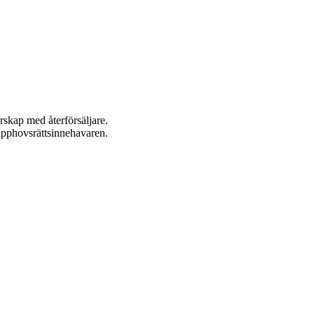
rskap med återförsäljare.
n upphovsrättsinnehavaren.