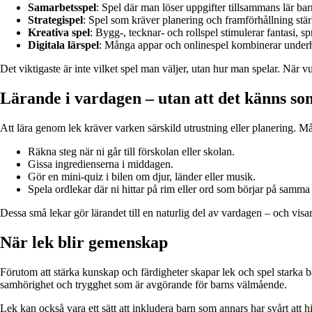
Samarbetsspel
: Spel där man löser uppgifter tillsammans lär b
Strategispel
: Spel som kräver planering och framförhållning stä
Kreativa spel
: Bygg-, tecknar- och rollspel stimulerar fantasi, s
Digitala lärspel
: Många appar och onlinespel kombinerar underh
Det viktigaste är inte vilket spel man väljer, utan hur man spelar. När 
Lärande i vardagen – utan att det känns so
Att lära genom lek kräver varken särskild utrustning eller planering. M
Räkna steg när ni går till förskolan eller skolan.
Gissa ingredienserna i middagen.
Gör en mini-quiz i bilen om djur, länder eller musik.
Spela ordlekar där ni hittar på rim eller ord som börjar på samma
Dessa små lekar gör lärandet till en naturlig del av vardagen – och vis
När lek blir gemenskap
Förutom att stärka kunskap och färdigheter skapar lek och spel starka 
samhörighet och trygghet som är avgörande för barns välmående.
Lek kan också vara ett sätt att inkludera barn som annars har svårt att hit