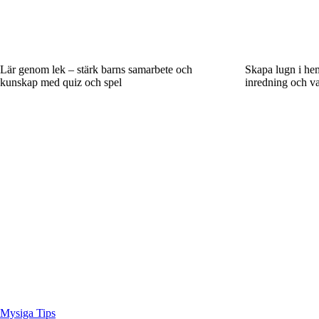
Lär genom lek – stärk barns samarbete och
Skapa lugn i he
kunskap med quiz och spel
inredning och va
Mysiga Tips