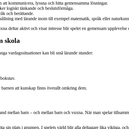
arn att kommunicera, lyssna och hitta gemensamma lösningar.
rker logiskt tänkande och beslutsförmåga.
pråk och berättande.
ållning med lärande inom till exempel matematik, språk eller naturkun
vuxna deltar aktivt och visar intresse blir spelet en gemensam upplevelse
m skola
ånga vardagssituationer kan bli små lärande stunder:
 bokstav.
ar barnen att kunskap finns överallt omkring dem.
band mellan barn – och mellan barn och vuxna. När man spelar tillsamma
ta sin plats i gruppen. I spelets värld blir alla deltagare lika viktiga, oc