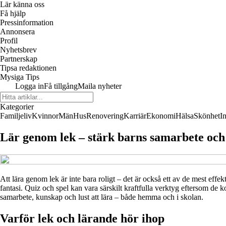
Lär känna oss
Få hjälp
Pressinformation
Annonsera
Profil
Nyhetsbrev
Partnerskap
Tipsa redaktionen
Mysiga Tips
Logga in
Få tillgång
Maila nyheter
Kategorier
Familjeliv
Kvinnor
Män
Hus
Renovering
Karriär
Ekonomi
Hälsa
Skönhet
I
Lär genom lek – stärk barns samarbete och
Att lära genom lek är inte bara roligt – det är också ett av de mest effe
fantasi. Quiz och spel kan vara särskilt kraftfulla verktyg eftersom de
samarbete, kunskap och lust att lära – både hemma och i skolan.
Varför lek och lärande hör ihop