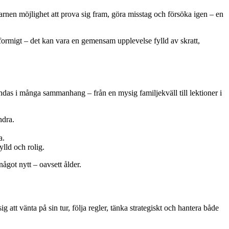
arnen möjlighet att prova sig fram, göra misstag och försöka igen – en
enformigt – det kan vara en gemensam upplevelse fylld av skratt,
ndas i många sammanhang – från en mysig familjekväll till lektioner i
ndra.
a.
ylld och rolig.
ågot nytt – oavsett ålder.
ig att vänta på sin tur, följa regler, tänka strategiskt och hantera både