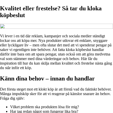
Kvalitet eller frestelse? Så tar du kloka
köpbeslut
Vi lever i en tid där reklam, kampanjer och sociala medier ständigt
lockar oss att köpa mer. Nya produkter utlovar ett enklare, snyggare
eller lyckligare liv – men ofta slutar det med att vi spenderar pengar på
saker vi egentligen inte behöver. Att fatta kloka köpbeslut handlar
därför inte bara om att spara pengar, utan också om att göra medvetna
val som stämmer med dina värderingar och behov. Här får du
inspiration till hur du kan skilja mellan kvalitet och frestelse nästa gång
du står inför ett köp.
Känn dina behov – innan du handlar
Det första steget mot ett klokt köp är att förstå vad du faktiskt behöver.
Många impulsköp sker för att vi reagerar på känslor snarare än behov.
Fråga dig själv:
Vilket problem ska produkten lösa för mig?
Har jag redan något som fungerar lika bra?