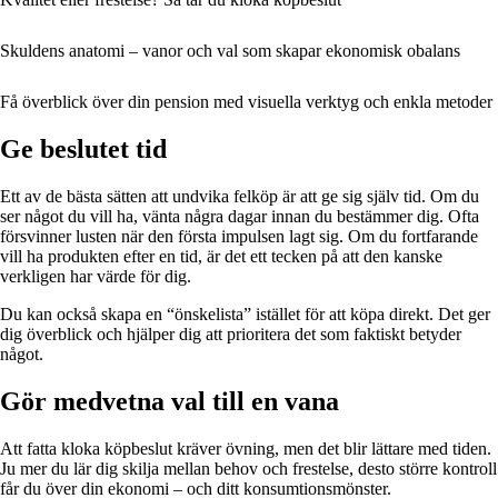
Skuldens anatomi – vanor och val som skapar ekonomisk obalans
Få överblick över din pension med visuella verktyg och enkla metoder
Ge beslutet tid
Ett av de bästa sätten att undvika felköp är att ge sig själv tid. Om du
ser något du vill ha, vänta några dagar innan du bestämmer dig. Ofta
försvinner lusten när den första impulsen lagt sig. Om du fortfarande
vill ha produkten efter en tid, är det ett tecken på att den kanske
verkligen har värde för dig.
Du kan också skapa en “önskelista” istället för att köpa direkt. Det ger
dig överblick och hjälper dig att prioritera det som faktiskt betyder
något.
Gör medvetna val till en vana
Att fatta kloka köpbeslut kräver övning, men det blir lättare med tiden.
Ju mer du lär dig skilja mellan behov och frestelse, desto större kontroll
får du över din ekonomi – och ditt konsumtionsmönster.