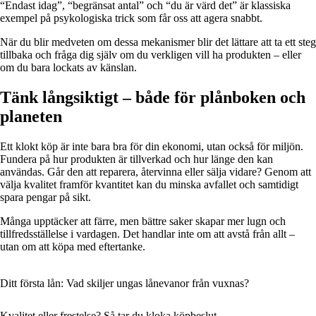
“Endast idag”, “begränsat antal” och “du är värd det” är klassiska
exempel på psykologiska trick som får oss att agera snabbt.
När du blir medveten om dessa mekanismer blir det lättare att ta ett steg
tillbaka och fråga dig själv om du verkligen vill ha produkten – eller
om du bara lockats av känslan.
Tänk långsiktigt – både för plånboken och
planeten
Ett klokt köp är inte bara bra för din ekonomi, utan också för miljön.
Fundera på hur produkten är tillverkad och hur länge den kan
användas. Går den att reparera, återvinna eller sälja vidare? Genom att
välja kvalitet framför kvantitet kan du minska avfallet och samtidigt
spara pengar på sikt.
Många upptäcker att färre, men bättre saker skapar mer lugn och
tillfredsställelse i vardagen. Det handlar inte om att avstå från allt –
utan om att köpa med eftertanke.
Ditt första lån: Vad skiljer ungas lånevanor från vuxnas?
Kvalitet eller frestelse? Så tar du kloka köpbeslut