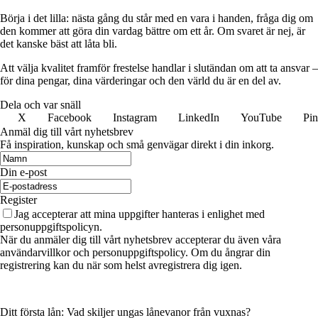
Börja i det lilla: nästa gång du står med en vara i handen, fråga dig om
den kommer att göra din vardag bättre om ett år. Om svaret är nej, är
det kanske bäst att låta bli.
Att välja kvalitet framför frestelse handlar i slutändan om att ta ansvar –
för dina pengar, dina värderingar och den värld du är en del av.
Dela och var snäll
X
Facebook
Instagram
LinkedIn
YouTube
Pin
Anmäl dig till vårt nyhetsbrev
Få inspiration, kunskap och små genvägar direkt i din inkorg.
Din e-post
Register
Jag accepterar att mina uppgifter hanteras i enlighet med
personuppgiftspolicyn.
När du anmäler dig till vårt nyhetsbrev accepterar du även våra
användarvillkor och personuppgiftspolicy. Om du ångrar din
registrering kan du när som helst avregistrera dig igen.
Ditt första lån: Vad skiljer ungas lånevanor från vuxnas?